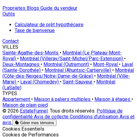
Proprietes
Blogs
Guide du vendeur
Outils
Calculateur de prêt hypothécaire
Taxe de bienvenue
Contact
VILLES
Sainte-Agathe-des-Monts
•
Montréal (Le Plateau-Mont-
Royal)
•
Montréal (Villeray/Saint-Michel/Parc-Extension)
•
Deux-Montagnes
•
Montréal (Outremont)
•
Mont-Royal
•
Laval
(Sainte-Dorothée)
•
Montréal (Ahuntsic-Cartierville)
•
Montréal
(Côte-des-Neiges/Notre-Dame-de-Grâce)
•
Montréal (Ville-
Marie)
•
Laval (Chomedey)
•
Saint-Sauveur
•
Montréal
(LaSalle)
TYPES
Appartement
•
Maison à paliers multiples
•
Maison à étages
•
Maison de plain-pied
© 2026
EstateFunnel
. Tous droits réservés.
Politique de
confidentialité
Avis de collecte
Conditions d’utilisation
Avis et
avis
Gérer mes témoins
Activer
Cookies Essentiels
Activer
Cookies de Performances