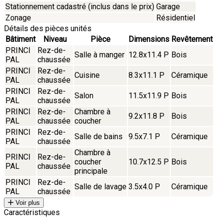
Stationnement cadastré (inclus dans le prix)
Garage
Zonage
Résidentiel
Détails des pièces unités
Bâtiment
Niveau
Pièce
Dimensions
Revêtement
PRINCI
Rez-de-
Salle à manger
12.8x11.4 P
Bois
PAL
chaussée
PRINCI
Rez-de-
Cuisine
8.3x11.1 P
Céramique
PAL
chaussée
PRINCI
Rez-de-
Salon
11.5x11.9 P
Bois
PAL
chaussée
PRINCI
Rez-de-
Chambre à
9.2x11.8 P
Bois
PAL
chaussée
coucher
PRINCI
Rez-de-
Salle de bains
9.5x7.1 P
Céramique
PAL
chaussée
Chambre à
PRINCI
Rez-de-
coucher
10.7x12.5 P
Bois
PAL
chaussée
principale
PRINCI
Rez-de-
Salle de lavage
3.5x4.0 P
Céramique
PAL
chaussée
Voir plus
Caractéristiques