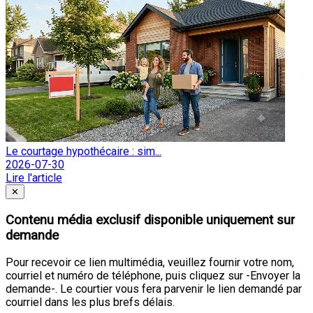
Le courtage hypothécaire : sim...
2026-07-30
Lire l'article
Fermer
✕
Contenu média exclusif disponible uniquement sur
demande
Pour recevoir ce lien multimédia, veuillez fournir votre nom,
courriel et numéro de téléphone, puis cliquez sur -Envoyer la
demande-. Le courtier vous fera parvenir le lien demandé par
courriel dans les plus brefs délais.