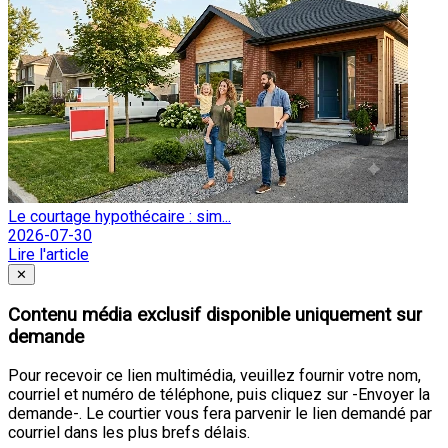
Le courtage hypothécaire : sim...
2026-07-30
Lire l'article
Fermer
✕
Contenu média exclusif disponible uniquement sur
demande
Pour recevoir ce lien multimédia, veuillez fournir votre nom,
courriel et numéro de téléphone, puis cliquez sur -Envoyer la
demande-. Le courtier vous fera parvenir le lien demandé par
courriel dans les plus brefs délais.