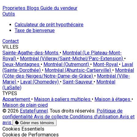
Proprietes
Blogs
Guide du vendeur
Outils
Calculateur de prêt hypothécaire
Taxe de bienvenue
Contact
VILLES
Sainte-Agathe-des-Monts
•
Montréal (Le Plateau-Mont-
Royal)
•
Montréal (Villeray/Saint-Michel/Parc-Extension)
•
Deux-Montagnes
•
Montréal (Outremont)
•
Mont-Royal
•
Laval
(Sainte-Dorothée)
•
Montréal (Ahuntsic-Cartierville)
•
Montréal
(Côte-des-Neiges/Notre-Dame-de-Grâce)
•
Montréal (Ville-
Marie)
•
Laval (Chomedey)
•
Saint-Sauveur
•
Montréal
(LaSalle)
TYPES
Appartement
•
Maison à paliers multiples
•
Maison à étages
•
Maison de plain-pied
© 2026
EstateFunnel
. Tous droits réservés.
Politique de
confidentialité
Avis de collecte
Conditions d’utilisation
Avis et
avis
Gérer mes témoins
Activer
Cookies Essentiels
Activer
Cookies de Performances