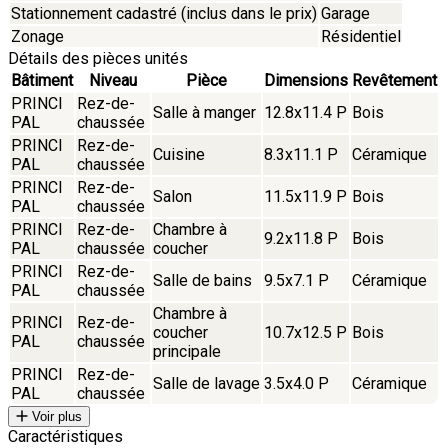
Stationnement cadastré (inclus dans le prix)
Garage
Zonage
Résidentiel
Détails des pièces unités
Bâtiment
Niveau
Pièce
Dimensions
Revêtement
PRINCI
Rez-de-
Salle à manger
12.8x11.4 P
Bois
PAL
chaussée
PRINCI
Rez-de-
Cuisine
8.3x11.1 P
Céramique
PAL
chaussée
PRINCI
Rez-de-
Salon
11.5x11.9 P
Bois
PAL
chaussée
PRINCI
Rez-de-
Chambre à
9.2x11.8 P
Bois
PAL
chaussée
coucher
PRINCI
Rez-de-
Salle de bains
9.5x7.1 P
Céramique
PAL
chaussée
Chambre à
PRINCI
Rez-de-
coucher
10.7x12.5 P
Bois
PAL
chaussée
principale
PRINCI
Rez-de-
Salle de lavage
3.5x4.0 P
Céramique
PAL
chaussée
Voir plus
Caractéristiques