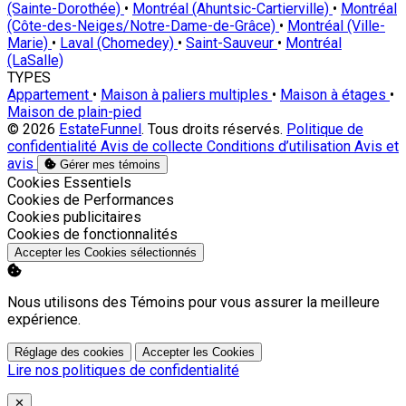
(Sainte-Dorothée)
•
Montréal (Ahuntsic-Cartierville)
•
Montréal
(Côte-des-Neiges/Notre-Dame-de-Grâce)
•
Montréal (Ville-
Marie)
•
Laval (Chomedey)
•
Saint-Sauveur
•
Montréal
(LaSalle)
TYPES
Appartement
•
Maison à paliers multiples
•
Maison à étages
•
Maison de plain-pied
© 2026
EstateFunnel
. Tous droits réservés.
Politique de
confidentialité
Avis de collecte
Conditions d’utilisation
Avis et
avis
Gérer mes témoins
Activer
Cookies Essentiels
Activer
Cookies de Performances
Activer
Cookies publicitaires
Activer
Cookies de fonctionnalités
Accepter les Cookies sélectionnés
Nous utilisons des Témoins pour vous assurer la meilleure
expérience.
Réglage des cookies
Accepter les Cookies
Lire nos politiques de confidentialité
Close
✕