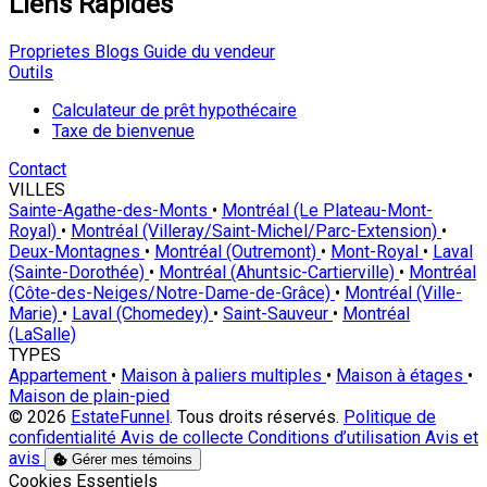
Liens Rapides
Proprietes
Blogs
Guide du vendeur
Outils
Calculateur de prêt hypothécaire
Taxe de bienvenue
Contact
VILLES
Sainte-Agathe-des-Monts
•
Montréal (Le Plateau-Mont-
Royal)
•
Montréal (Villeray/Saint-Michel/Parc-Extension)
•
Deux-Montagnes
•
Montréal (Outremont)
•
Mont-Royal
•
Laval
(Sainte-Dorothée)
•
Montréal (Ahuntsic-Cartierville)
•
Montréal
(Côte-des-Neiges/Notre-Dame-de-Grâce)
•
Montréal (Ville-
Marie)
•
Laval (Chomedey)
•
Saint-Sauveur
•
Montréal
(LaSalle)
TYPES
Appartement
•
Maison à paliers multiples
•
Maison à étages
•
Maison de plain-pied
© 2026
EstateFunnel
. Tous droits réservés.
Politique de
confidentialité
Avis de collecte
Conditions d’utilisation
Avis et
avis
Gérer mes témoins
Activer
Cookies Essentiels