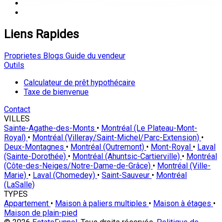
Liens Rapides
Proprietes
Blogs
Guide du vendeur
Outils
Calculateur de prêt hypothécaire
Taxe de bienvenue
Contact
VILLES
Sainte-Agathe-des-Monts
•
Montréal (Le Plateau-Mont-
Royal)
•
Montréal (Villeray/Saint-Michel/Parc-Extension)
•
Deux-Montagnes
•
Montréal (Outremont)
•
Mont-Royal
•
Laval
(Sainte-Dorothée)
•
Montréal (Ahuntsic-Cartierville)
•
Montréal
(Côte-des-Neiges/Notre-Dame-de-Grâce)
•
Montréal (Ville-
Marie)
•
Laval (Chomedey)
•
Saint-Sauveur
•
Montréal
(LaSalle)
TYPES
Appartement
•
Maison à paliers multiples
•
Maison à étages
•
Maison de plain-pied