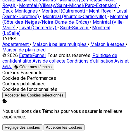
Royal)
•
Montréal (Villeray/Saint-Michel/Parc-Extension)
•
Deux-Montagnes
•
Montréal (Outremont)
•
Mont-Royal
•
Laval
(Sainte-Dorothée)
•
Montréal (Ahuntsic-Cartierville)
•
Montréal
(Côte-des-Neiges/Notre-Dame-de-Grâce)
•
Montréal (Ville-
Marie)
•
Laval (Chomedey)
•
Saint-Sauveur
•
Montréal
(LaSalle)
TYPES
Appartement
•
Maison à paliers multiples
•
Maison à étages
•
Maison de plain-pied
© 2026
EstateFunnel
. Tous droits réservés.
Politique de
confidentialité
Avis de collecte
Conditions d’utilisation
Avis et
avis
Gérer mes témoins
Activer
Cookies Essentiels
Activer
Cookies de Performances
Activer
Cookies publicitaires
Activer
Cookies de fonctionnalités
Accepter les Cookies sélectionnés
Nous utilisons des Témoins pour vous assurer la meilleure
expérience.
Réglage des cookies
Accepter les Cookies