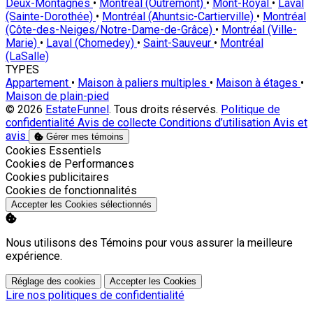
Deux-Montagnes
•
Montréal (Outremont)
•
Mont-Royal
•
Laval
(Sainte-Dorothée)
•
Montréal (Ahuntsic-Cartierville)
•
Montréal
(Côte-des-Neiges/Notre-Dame-de-Grâce)
•
Montréal (Ville-
Marie)
•
Laval (Chomedey)
•
Saint-Sauveur
•
Montréal
(LaSalle)
TYPES
Appartement
•
Maison à paliers multiples
•
Maison à étages
•
Maison de plain-pied
© 2026
EstateFunnel
. Tous droits réservés.
Politique de
confidentialité
Avis de collecte
Conditions d’utilisation
Avis et
avis
Gérer mes témoins
Activer
Cookies Essentiels
Activer
Cookies de Performances
Activer
Cookies publicitaires
Activer
Cookies de fonctionnalités
Accepter les Cookies sélectionnés
Nous utilisons des Témoins pour vous assurer la meilleure
expérience.
Réglage des cookies
Accepter les Cookies
Lire nos politiques de confidentialité