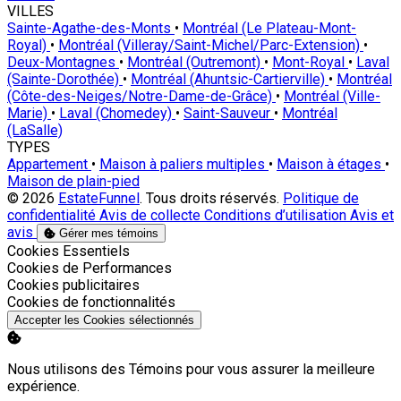
VILLES
Sainte-Agathe-des-Monts
•
Montréal (Le Plateau-Mont-
Royal)
•
Montréal (Villeray/Saint-Michel/Parc-Extension)
•
Deux-Montagnes
•
Montréal (Outremont)
•
Mont-Royal
•
Laval
(Sainte-Dorothée)
•
Montréal (Ahuntsic-Cartierville)
•
Montréal
(Côte-des-Neiges/Notre-Dame-de-Grâce)
•
Montréal (Ville-
Marie)
•
Laval (Chomedey)
•
Saint-Sauveur
•
Montréal
(LaSalle)
TYPES
Appartement
•
Maison à paliers multiples
•
Maison à étages
•
Maison de plain-pied
© 2026
EstateFunnel
. Tous droits réservés.
Politique de
confidentialité
Avis de collecte
Conditions d’utilisation
Avis et
avis
Gérer mes témoins
Activer
Cookies Essentiels
Activer
Cookies de Performances
Activer
Cookies publicitaires
Activer
Cookies de fonctionnalités
Accepter les Cookies sélectionnés
Nous utilisons des Témoins pour vous assurer la meilleure
expérience.