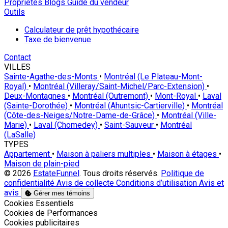
Proprietes
Blogs
Guide du vendeur
Outils
Calculateur de prêt hypothécaire
Taxe de bienvenue
Contact
VILLES
Sainte-Agathe-des-Monts
•
Montréal (Le Plateau-Mont-
Royal)
•
Montréal (Villeray/Saint-Michel/Parc-Extension)
•
Deux-Montagnes
•
Montréal (Outremont)
•
Mont-Royal
•
Laval
(Sainte-Dorothée)
•
Montréal (Ahuntsic-Cartierville)
•
Montréal
(Côte-des-Neiges/Notre-Dame-de-Grâce)
•
Montréal (Ville-
Marie)
•
Laval (Chomedey)
•
Saint-Sauveur
•
Montréal
(LaSalle)
TYPES
Appartement
•
Maison à paliers multiples
•
Maison à étages
•
Maison de plain-pied
© 2026
EstateFunnel
. Tous droits réservés.
Politique de
confidentialité
Avis de collecte
Conditions d’utilisation
Avis et
avis
Gérer mes témoins
Activer
Cookies Essentiels
Activer
Cookies de Performances
Activer
Cookies publicitaires