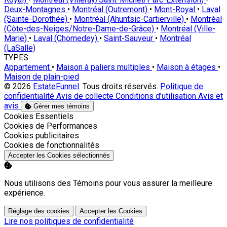
Deux-Montagnes
•
Montréal (Outremont)
•
Mont-Royal
•
Laval
(Sainte-Dorothée)
•
Montréal (Ahuntsic-Cartierville)
•
Montréal
(Côte-des-Neiges/Notre-Dame-de-Grâce)
•
Montréal (Ville-
Marie)
•
Laval (Chomedey)
•
Saint-Sauveur
•
Montréal
(LaSalle)
TYPES
Appartement
•
Maison à paliers multiples
•
Maison à étages
•
Maison de plain-pied
© 2026
EstateFunnel
. Tous droits réservés.
Politique de
confidentialité
Avis de collecte
Conditions d’utilisation
Avis et
avis
Gérer mes témoins
Activer
Cookies Essentiels
Activer
Cookies de Performances
Activer
Cookies publicitaires
Activer
Cookies de fonctionnalités
Accepter les Cookies sélectionnés
Nous utilisons des Témoins pour vous assurer la meilleure
expérience.
Réglage des cookies
Accepter les Cookies
Lire nos politiques de confidentialité