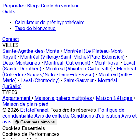
Proprietes
Blogs
Guide du vendeur
Outils
Calculateur de prêt hypothécaire
Taxe de bienvenue
Contact
VILLES
Sainte-Agathe-des-Monts
•
Montréal (Le Plateau-Mont-
Royal)
•
Montréal (Villeray/Saint-Michel/Parc-Extension)
•
Deux-Montagnes
•
Montréal (Outremont)
•
Mont-Royal
•
Laval
(Sainte-Dorothée)
•
Montréal (Ahuntsic-Cartierville)
•
Montréal
(Côte-des-Neiges/Notre-Dame-de-Grâce)
•
Montréal (Ville-
Marie)
•
Laval (Chomedey)
•
Saint-Sauveur
•
Montréal
(LaSalle)
TYPES
Appartement
•
Maison à paliers multiples
•
Maison à étages
•
Maison de plain-pied
© 2026
EstateFunnel
. Tous droits réservés.
Politique de
confidentialité
Avis de collecte
Conditions d’utilisation
Avis et
avis
Gérer mes témoins
Activer
Cookies Essentiels
Activer
Cookies de Performances