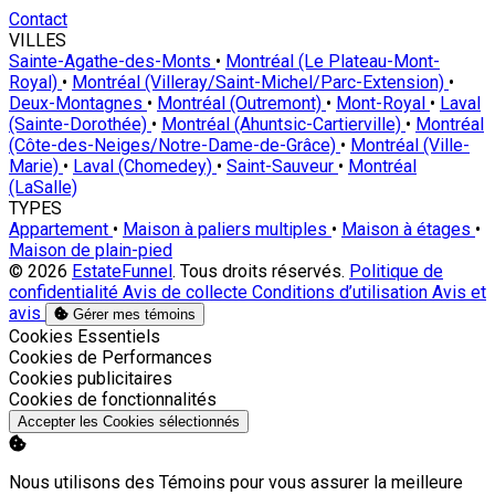
Contact
VILLES
Sainte-Agathe-des-Monts
•
Montréal (Le Plateau-Mont-
Royal)
•
Montréal (Villeray/Saint-Michel/Parc-Extension)
•
Deux-Montagnes
•
Montréal (Outremont)
•
Mont-Royal
•
Laval
(Sainte-Dorothée)
•
Montréal (Ahuntsic-Cartierville)
•
Montréal
(Côte-des-Neiges/Notre-Dame-de-Grâce)
•
Montréal (Ville-
Marie)
•
Laval (Chomedey)
•
Saint-Sauveur
•
Montréal
(LaSalle)
TYPES
Appartement
•
Maison à paliers multiples
•
Maison à étages
•
Maison de plain-pied
© 2026
EstateFunnel
. Tous droits réservés.
Politique de
confidentialité
Avis de collecte
Conditions d’utilisation
Avis et
avis
Gérer mes témoins
Activer
Cookies Essentiels
Activer
Cookies de Performances
Activer
Cookies publicitaires
Activer
Cookies de fonctionnalités
Accepter les Cookies sélectionnés
Nous utilisons des Témoins pour vous assurer la meilleure