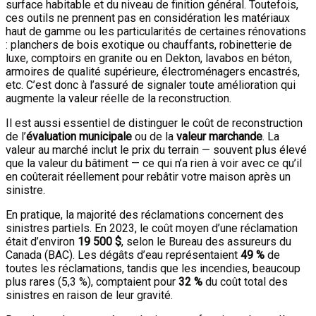
surface habitable et du niveau de finition général. Toutefois,
ces outils ne prennent pas en considération les matériaux
haut de gamme ou les particularités de certaines rénovations
: planchers de bois exotique ou chauffants, robinetterie de
luxe, comptoirs en granite ou en Dekton, lavabos en béton,
armoires de qualité supérieure, électroménagers encastrés,
etc. C’est donc à l’assuré de signaler toute amélioration qui
augmente la valeur réelle de la reconstruction.
Il est aussi essentiel de distinguer le coût de reconstruction
de l’
évaluation municipale
ou de la
valeur marchande
. La
valeur au marché inclut le prix du terrain — souvent plus élevé
que la valeur du bâtiment — ce qui n’a rien à voir avec ce qu’il
en coûterait réellement pour rebâtir votre maison après un
sinistre.
En pratique, la majorité des réclamations concernent des
sinistres partiels. En 2023, le coût moyen d’une réclamation
était d’environ
19 500 $
, selon le Bureau des assureurs du
Canada (BAC). Les dégâts d’eau représentaient
49 %
de
toutes les réclamations, tandis que les incendies, beaucoup
plus rares (5,3 %), comptaient pour
32 %
du coût total des
sinistres en raison de leur gravité.