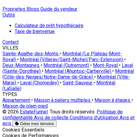
Proprietes
Blogs
Guide du vendeur
Outils
Calculateur de prêt hypothécaire
Taxe de bienvenue
Contact
VILLES
Sainte-Agathe-des-Monts
•
Montréal (Le Plateau-Mont-
Royal)
•
Montréal (Villeray/Saint-Michel/Parc-Extension)
•
Deux-Montagnes
•
Montréal (Outremont)
•
Mont-Royal
•
Laval
(Sainte-Dorothée)
•
Montréal (Ahuntsic-Cartierville)
•
Montréal
(Côte-des-Neiges/Notre-Dame-de-Grâce)
•
Montréal (Ville-
Marie)
•
Laval (Chomedey)
•
Saint-Sauveur
•
Montréal
(LaSalle)
TYPES
Appartement
•
Maison à paliers multiples
•
Maison à étages
•
Maison de plain-pied
© 2026
EstateFunnel
. Tous droits réservés.
Politique de
confidentialité
Avis de collecte
Conditions d’utilisation
Avis et
avis
Gérer mes témoins
Activer
Cookies Essentiels
Activer
Cookies de Performances