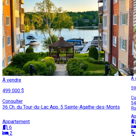
À 
À vendre
59
499 000 $
Co
Consulter
54
36 Ch. du Tour-du-Lac App. 5 Sainte-Agathe-des-Monts
Ro
Ap
Appartement
6
2