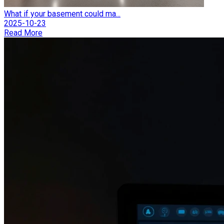
What if your basement could ma...
2025-10-23
Read More