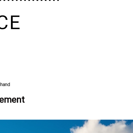
chand
gement